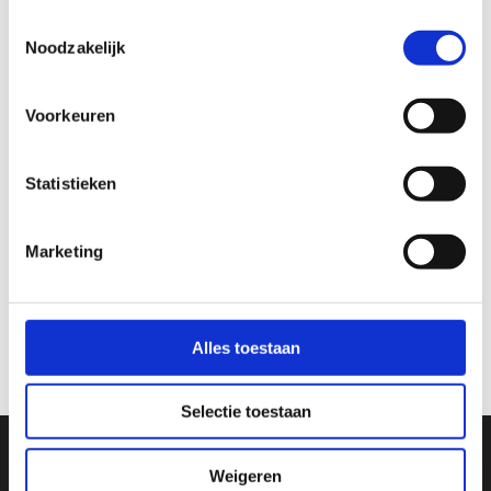
Toestemmingsselectie
Noodzakelijk
Voorkeuren
Zelf een
bedrijfspresentatie
Statistieken
maken
Marketing
Start nu
Alles toestaan
Selectie toestaan
2FIT bv
Weigeren